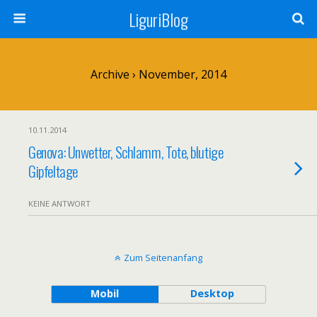
LiguriBlog
Archive › November, 2014
10.11.2014
Genova: Unwetter, Schlamm, Tote, blutige
Gipfeltage
KEINE ANTWORT
Zum Seitenanfang
Mobil
Desktop