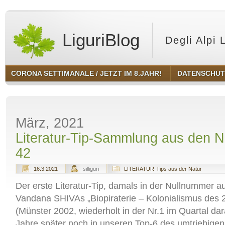
LiguriBlog
Degli Alpi 
CORONA SETTIMANALE / JETZT IM 8.JAHR!
DATENSCHU
März, 2021
Literatur-Tip-Sammlung aus den N
42
16.3.2021
silliguri
LITERATUR-Tips aus der Natur
Der erste Literatur-Tip, damals in der Nullnummer 
Vandana SHIVAs „Biopiraterie – Kolonialismus des 
(Münster 2002, wiederholt in der Nr.1 im Quartal dar
Jahre später noch in unseren Top-6 des umtriebigen