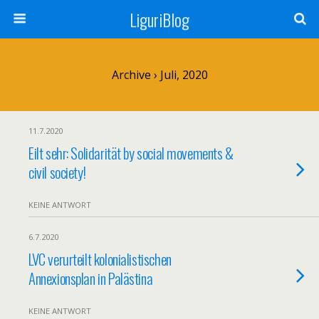
LiguriBlog
Archive › Juli, 2020
11.7.2020
Eilt sehr: Solidarität by social movements &
civil society!
KEINE ANTWORT
6.7.2020
LVC verurteilt kolonialistischen
Annexionsplan in Palästina
KEINE ANTWORT