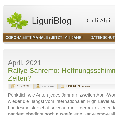
LiguriBlog
Degli Alpi 
CORONA SETTIMANALE / JETZT IM 8.JAHR!
DATENSCHU
April, 2021
Rallye Sanremo: Hoffnungsschimm
Zeiten?
15.4.2021
Coroniiiie
LIGURIEN bereisen
Pünktlich wie Anton jedes Jahr am zweiten April-W
wieder die -längst vom internationalen High-Level au
Landesmeisterschaftsniveau runtergerockte- legend
pandemiebedingt noch ausgefallene San-Remo-Rall