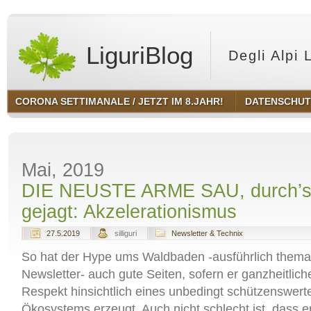
LiguriBlog
Degli Alpi 
CORONA SETTIMANALE / JETZT IM 8.JAHR!
DATENSCHU
Mai, 2019
DIE NEUSTE ARME SAU, durch’s v
gejagt: Akzelerationismus
27.5.2019
silliguri
Newsletter & Technix
So hat der Hype ums Waldbaden -ausführlich themat
Newsletter- auch gute Seiten, sofern er ganzheitlich
Respekt hinsichtlich eines unbedingt schützenswert
Ökosystems erzeugt. Auch nicht schlecht ist, dass er