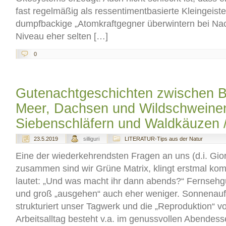
fast regelmäßig als ressentimentbasierte Kleingeiste
dumpfbackige „Atomkraftgegner überwintern bei Nach
Niveau eher selten […]
0
Gutenachtgeschichten zwischen 
Meer, Dachsen und Wildschweine
Siebenschläfern und Waldkäuzen / 
23.5.2019
silliguri
LITERATUR-Tips aus der Natur
Eine der wiederkehrendsten Fragen an uns (d.i. Gior
zusammen sind wir Grüne Matrix, klingt erstmal kom
lautet: „Und was macht ihr dann abends?“ Fernsehgu
und groß „ausgehen“ auch eher weniger. Sonnenauf
strukturiert unser Tagwerk und die „Reproduktion“ vo
Arbeitsalltag besteht v.a. im genussvollen Abendess