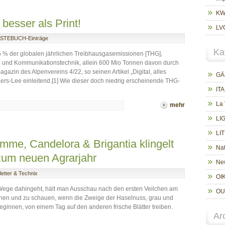
K
 besser als Print!
LV
STEBUCH-Einträge
Ka
5 % der globalen jährlichen Treibhausgasemissionen [THG],
s- und Kommunikationstechnik, allein 600 Mio Tonnen davon durch
gazin des Alpenvereins 4/22, so seinen Artikel „Digital, alles
GÄ
ers-Lee einleitend.[1] Wie dieser doch niedrig erscheinende THG-
ITA
La
mehr
LI
LI
mme, Candelora & Brigantia klingelt
Nat
um neuen Agrarjahr
New
etter & Technix
OI
ege dahingeht, hält man Ausschau nach den ersten Veilchen am
OU
gehen und zu schauen, wenn die Zweige der Haselnuss, grau und
eginnen, von einem Tag auf den anderen frische Blätter treiben.
Ar