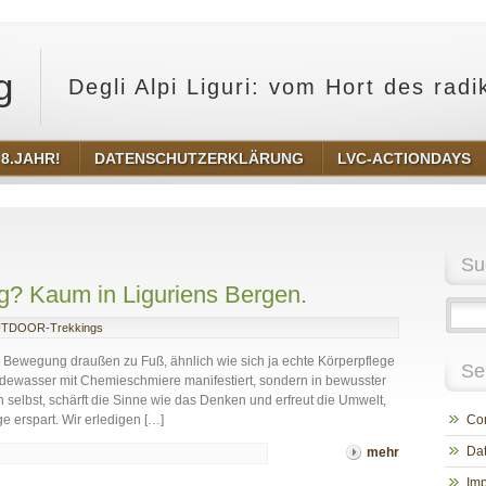
g
Degli Alpi Liguri: vom Hort des rad
8.JAHR!
DATENSCHUTZERKLÄRUNG
LVC-ACTIONDAYS
Su
? Kaum in Liguriens Bergen.
TDOOR-Trekkings
l Bewegung draußen zu Fuß, ähnlich wie sich ja echte Körperpflege
Se
adewasser mit Chemieschmiere manifestiert, sondern in bewusster
/n selbst, schärft die Sinne wie das Denken und erfreut die Umwelt,
e erspart. Wir erledigen […]
Cor
Dat
mehr
Im