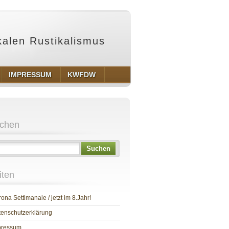
ikalen Rustikalismus
IMPRESSUM
KWFDW
chen
Suchen
iten
ona Settimanale / jetzt im 8.Jahr!
enschutzerklärung
pressum