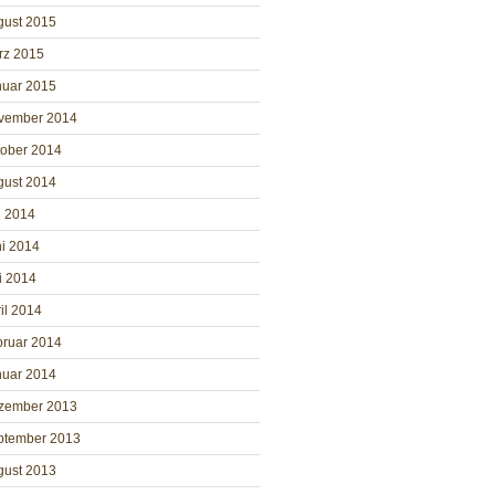
gust 2015
rz 2015
nuar 2015
vember 2014
tober 2014
gust 2014
i 2014
i 2014
i 2014
il 2014
bruar 2014
nuar 2014
zember 2013
ptember 2013
gust 2013