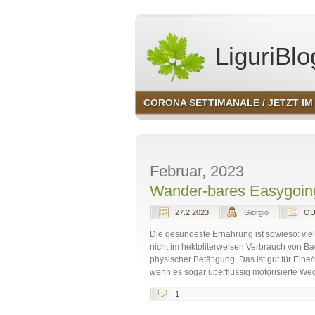
LiguriBlo
CORONA SETTIMANALE / JETZT IM 
Februar, 2023
Wander-bares Easygoing
27.2.2023
Giorgio
OU
Die gesündeste Ernährung ist sowieso: vie
nicht im hektoliterweisen Verbrauch von B
physischer Betätigung. Das ist gut für Eine
wenn es sogar überflüssig motorisierte Weg
1