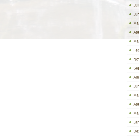
Jul
Jun
Ma
Apr
Mä
Fe
No
Se
Au
Jun
Ma
Apr
Mä
Ja
De