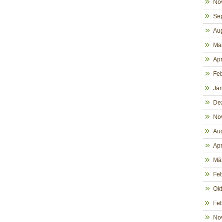
No
Se
Au
Ma
Apr
Fe
Ja
De
No
Au
Apr
Mä
Fe
Ok
Fe
No