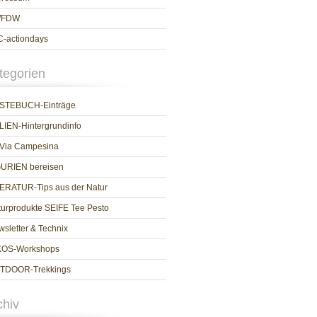
WFDW
C-actiondays
tegorien
STEBUCH-Einträge
LIEN-Hintergrundinfo
 Via Campesina
GURIEN bereisen
TERATUR-Tips aus der Natur
urprodukte SEIFE Tee Pesto
sletter & Technix
KOS-Workshops
TDOOR-Trekkings
chiv