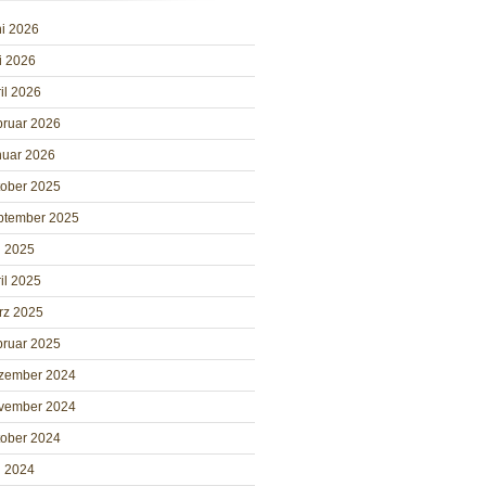
i 2026
i 2026
il 2026
bruar 2026
nuar 2026
tober 2025
ptember 2025
i 2025
il 2025
rz 2025
bruar 2025
zember 2024
vember 2024
tober 2024
i 2024