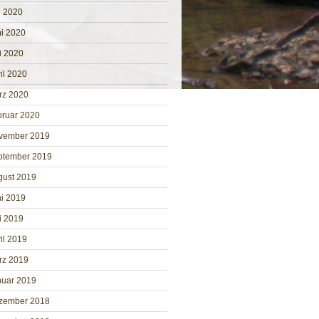
i 2020
i 2020
i 2020
il 2020
rz 2020
bruar 2020
vember 2019
ptember 2019
gust 2019
i 2019
i 2019
il 2019
rz 2019
nuar 2019
zember 2018