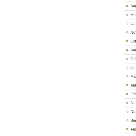
Au
Mä
Ja
No
Ok
Au
Jul
Jun
Ma
Apr
Fe
Ja
De
Se
Au