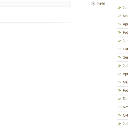
mehr
Jun
Ma
Apr
Fe
Ja
Ok
Se
Jul
Apr
Mä
Fe
De
No
Ok
Jul