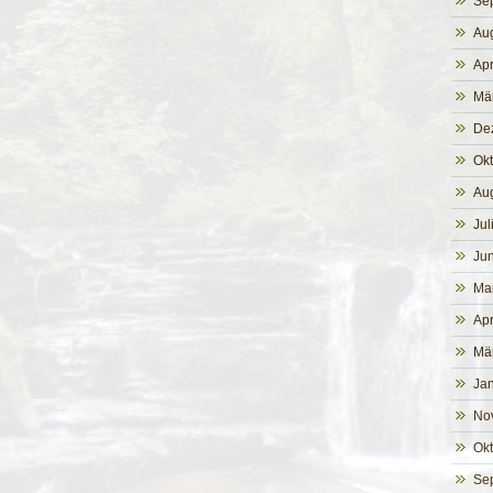
Se
Au
Apr
Mä
De
Ok
Au
Jul
Jun
Ma
Apr
Mä
Ja
No
Ok
Se