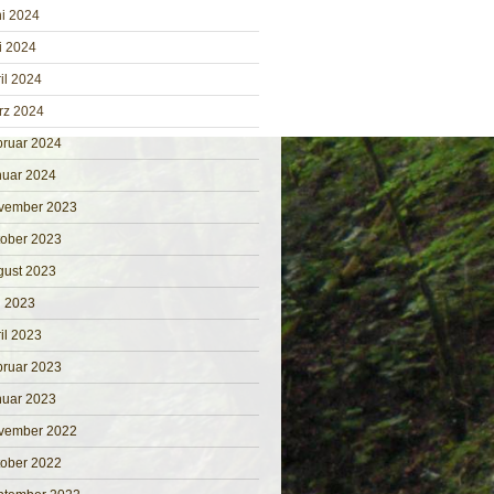
i 2024
i 2024
il 2024
rz 2024
bruar 2024
nuar 2024
vember 2023
tober 2023
gust 2023
i 2023
il 2023
bruar 2023
nuar 2023
vember 2022
tober 2022