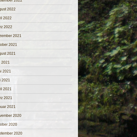
ptember 2022
gust 2022
il 2022
rz 2022
zember 2021
tober 2021
gust 2021
i 2021
i 2021
i 2021
il 2021
rz 2021
nuar 2021
vember 2020
tober 2020
ptember 2020