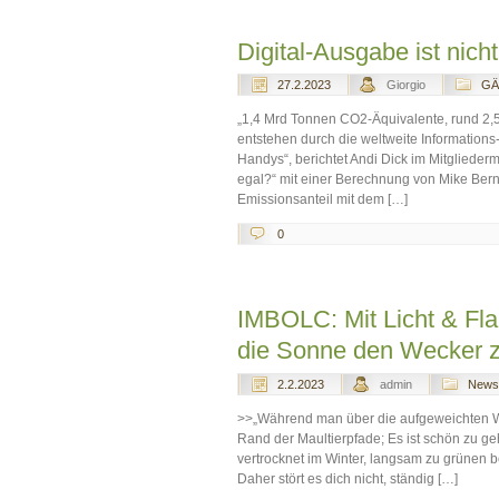
Digital-Ausgabe ist nicht
27.2.2023
Giorgio
GÄ
„1,4 Mrd Tonnen CO2-Äquivalente, rund 2,
entstehen durch die weltweite Information
Handys“, berichtet Andi Dick im Mitgliederma
egal?“ mit einer Berechnung von Mike Bern
Emissionsanteil mit dem […]
0
IMBOLC: Mit Licht & Fla
die Sonne den Wecker z
2.2.2023
admin
Newsl
>>„Während man über die aufgeweichten W
Rand der Maultierpfade; Es ist schön zu 
vertrocknet im Winter, langsam zu grünen b
Daher stört es dich nicht, ständig […]