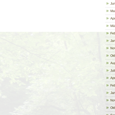
Jun
Ma
Apr
Mä
Fe
Ja
No
Ok
Au
Jul
Apr
Fe
Ja
No
Ok