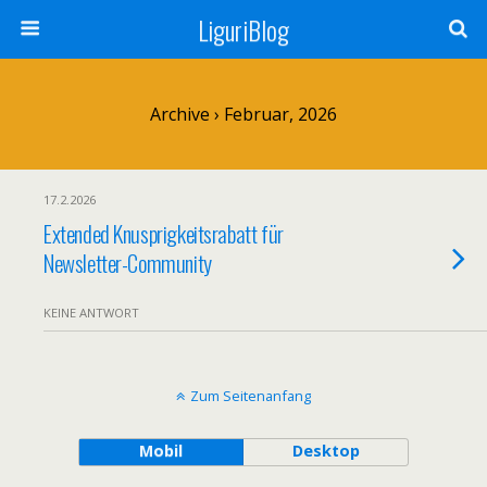
LiguriBlog
Archive › Februar, 2026
17.2.2026
Extended Knusprigkeitsrabatt für
Newsletter-Community
KEINE ANTWORT
Zum Seitenanfang
Mobil
Desktop