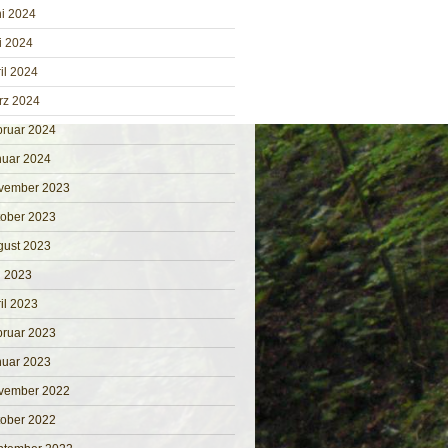
i 2024
i 2024
il 2024
rz 2024
bruar 2024
nuar 2024
vember 2023
tober 2023
gust 2023
i 2023
il 2023
bruar 2023
nuar 2023
vember 2022
tober 2022