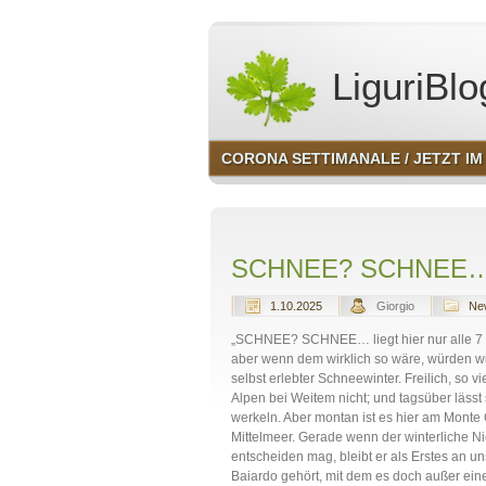
LiguriBlo
CORONA SETTIMANALE / JETZT IM 
SCHNEE? SCHNEE… lieg
1.10.2025
Giorgio
New
„SCHNEE? SCHNEE… liegt hier nur alle 7 Ja
aber wenn dem wirklich so wäre, würden wir
selbst erlebter Schneewinter. Freilich, so v
Alpen bei Weitem nicht; und tagsüber läss
werkeln. Aber montan ist es hier am Monte 
Mittelmeer. Gerade wenn der winterliche Ni
entscheiden mag, bleibt er als Erstes an un
Baiardo gehört, mit dem es doch außer ei