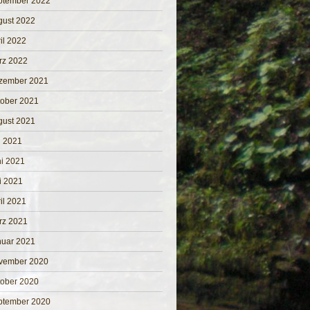
ptember 2022
gust 2022
il 2022
rz 2022
zember 2021
tober 2021
gust 2021
i 2021
i 2021
i 2021
il 2021
rz 2021
nuar 2021
vember 2020
tober 2020
ptember 2020