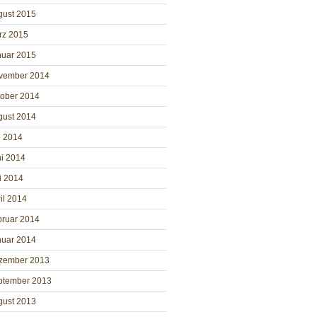
gust 2015
rz 2015
nuar 2015
vember 2014
tober 2014
gust 2014
i 2014
i 2014
i 2014
il 2014
bruar 2014
nuar 2014
zember 2013
ptember 2013
gust 2013