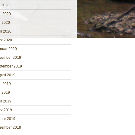
i 2020
i 2020
i 2020
il 2020
rz 2020
bruar 2020
vember 2019
ptember 2019
gust 2019
i 2019
i 2019
il 2019
rz 2019
nuar 2019
zember 2018