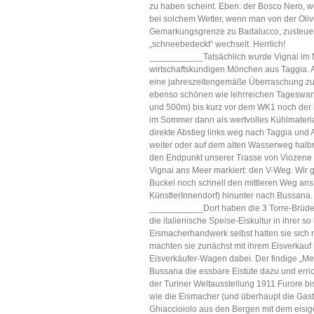
zu haben scheint. Eben: der Bosco Nero, w
bei solchem Wetter, wenn man von der Oliv
Gemarkungsgrenze zu Badalucco, zusteuert
„schneebedeckt“ wechselt. Herrlich!
___________Tatsächlich wurde Vignai im Mi
wirtschaftskundigen Mönchen aus Taggia. A
eine jahreszeitengemäße Überraschung zu 
ebenso schönen wie lehrreichen Tageswande
und 500m) bis kurz vor dem WK1 noch der 
im Sommer dann als wertvolles Kühlmateri
direkte Abstieg links weg nach Taggia und
weiter oder auf dem alten Wasserweg halb
den Endpunkt unserer Trasse von Viozene
Vignai ans Meer markiert: den V-Weg. Wir 
Buckel noch schnell den mittleren Weg ans
KünstlerInnendorf) hinunter nach Bussana.
___________Dort haben die 3 Torre-Brüder,
die italienische Speise-Eiskultur in ihrer
Eismacherhandwerk selbst hatten sie sich 
machten sie zunächst mit ihrem Eisverkauf 
Eisverkäufer-Wagen dabei. Der findige „Me
Bussana die essbare Eistüte dazu und erric
der Turiner Weltausstellung 1911 Furore b
wie die Eismacher (und überhaupt die Gas
Ghiaccioiolo aus den Bergen mit dem eisig