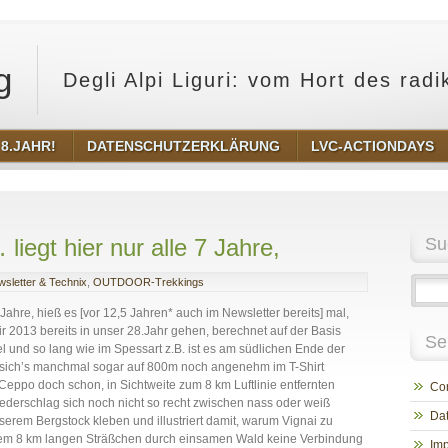
g
Degli Alpi Liguri: vom Hort des rad
8.JAHR!
DATENSCHUTZERKLÄRUNG
LVC-ACTIONDAYS
t hier nur alle 7 Jahre,
Su
sletter & Technix
,
OUTDOOR-Trekkings
hre, hieß es [vor 12,5 Jahren* auch im Newsletter bereits] mal,
 2013 bereits in unser 28.Jahr gehen, berechnet auf der Basis
Se
iel und so lang wie im Spessart z.B. ist es am südlichen Ende der
t sich’s manchmal sogar auf 800m noch angenehm im T-Shirt
Ceppo doch schon, in Sichtweite zum 8 km Luftlinie entfernten
Cor
ederschlag sich noch nicht so recht zwischen nass oder weiß
Dat
serem Bergstock kleben und illustriert damit, warum Vignai zu
nem 8 km langen Sträßchen durch einsamen Wald keine Verbindung
Im