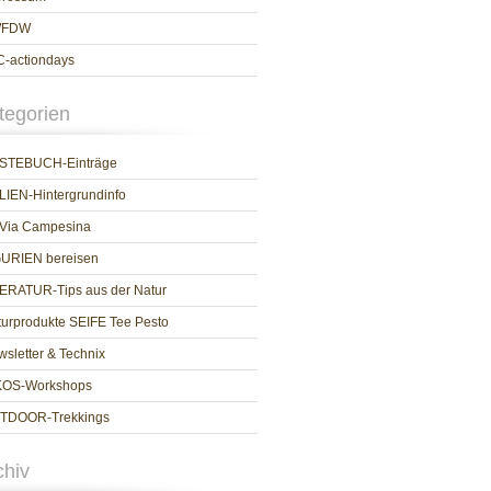
WFDW
C-actiondays
tegorien
STEBUCH-Einträge
LIEN-Hintergrundinfo
 Via Campesina
GURIEN bereisen
TERATUR-Tips aus der Natur
urprodukte SEIFE Tee Pesto
sletter & Technix
KOS-Workshops
TDOOR-Trekkings
chiv