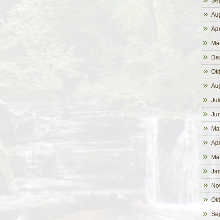
Se
Au
Apr
Mä
De
Ok
Au
Jul
Jun
Ma
Apr
Mä
Ja
No
Ok
Se