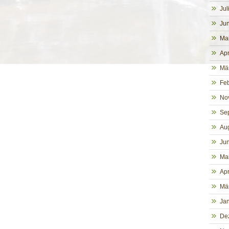
Jul
Jun
Ma
Apr
Mä
Fe
No
Se
Au
Jun
Ma
Apr
Mä
Ja
De