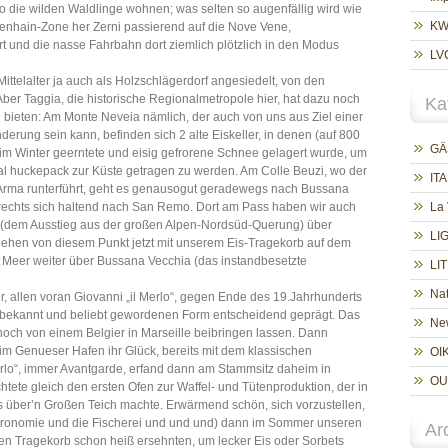
o die wilden Waldlinge wohnen; was selten so augenfällig wird wie
K
enhain-Zone her Zerni passierend auf die Nove Vene,
 und die nasse Fahrbahn dort ziemlich plötzlich in den Modus
LV
ttelalter ja auch als Holzschlägerdorf angesiedelt, von den
ber Taggia, die historische Regionalmetropole hier, hat dazu noch
Ka
bieten: Am Monte Neveia nämlich, der auch von uns aus Ziel einer
rung sein kann, befinden sich 2 alte Eiskeller, in denen (auf 800
GÄ
im Winter geerntete und eisig gefrorene Schnee gelagert wurde, um
al huckepack zur Küste getragen zu werden. Am Colle Beuzi, wo der
ITA
 Arma runterführt, geht es genausogut geradewegs nach Bussana
rechts sich haltend nach San Remo. Dort am Pass haben wir auch
La
 (dem Ausstieg aus der großen Alpen-Nordsüd-Querung) über
LI
gehen von diesem Punkt jetzt mit unserem Eis-Tragekorb auf dem
 Meer weiter über Bussana Vecchia (das instandbesetzte
LI
Nat
 allen voran Giovanni „il Merlo“, gegen Ende des 19.Jahrhunderts
 so bekannt und beliebt gewordenen Form entscheidend geprägt. Das
New
noch von einem Belgier in Marseille beibringen lassen. Dann
im Genueser Hafen ihr Glück, bereits mit dem klassischen
OI
rlo“, immer Avantgarde, erfand dann am Stammsitz daheim in
OU
htete gleich den ersten Ofen zur Waffel- und Tütenproduktion, der in
is über’n Großen Teich machte. Erwärmend schön, sich vorzustellen,
tronomie und die Fischerei und und und) dann im Sommer unseren
Ar
en Tragekorb schon heiß ersehnten, um lecker Eis oder Sorbets