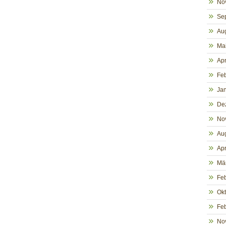
No
Se
Au
Ma
Apr
Fe
Ja
De
No
Au
Apr
Mä
Fe
Ok
Fe
No