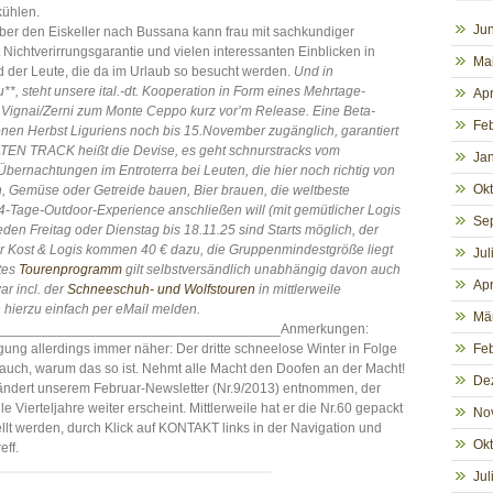
kühlen.
Jun
r den Eiskeller nach Bussana kann frau mit sachkundiger
 Nichtverirrungsgarantie und vielen interessanten Einblicken in
Ma
der Leute, die da im Urlaub so besucht werden.
Und in
*, steht unsere ital.-dt. Kooperation in Form eines Mehrtage-
Apr
 Vignai/Zerni zum Monte Ceppo kurz vor’m Release. Eine Beta-
Fe
denen Herbst Liguriens noch bis 15.November zugänglich, garantiert
EN TRACK heißt die Devise, es geht schnurstracks vom
Ja
Übernachtungen im Entroterra bei Leuten, die hier noch richtig von
Ok
, Gemüse oder Getreide bauen, Bier brauen, die weltbeste
 4-Tage-Outdoor-Experience anschließen will (mit gemütlicher Logis
Se
eden Freitag oder Dienstag bis 18.11.25 sind Starts möglich, der
ür Kost & Logis kommen 40 € dazu, die Gruppenmindestgröße liegt
Jul
tes
Tourenprogramm
gilt selbstversändlich unabhängig davon auch
Apr
r incl. der
Schneeschuh- und Wolfstouren
in mittlerweile
 hierzu einfach per eMail melden.
Mä
_____________________________________Anmerkungen:
ng allerdings immer näher: Der dritte schneelose Winter in Folge
Fe
 auch, warum das so ist. Nehmt alle Macht den Doofen an der Macht!
De
verändert unserem Februar-Newsletter (Nr.9/2013) entnommen, der
e Vierteljahre weiter erscheint. Mittlerweile hat er die Nr.60 gepackt
No
llt werden, durch Klick auf KONTAKT links in der Navigation und
Ok
eff.
Jul