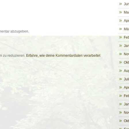
Jun
Ma
Apr
Mä
mentar abzugeben.
Fe
Ja
No
m zu reduzieren.
Erfahre, wie deine Kommentardaten verarbeitet
Ok
Au
Jul
Apr
Fe
Ja
No
Ok