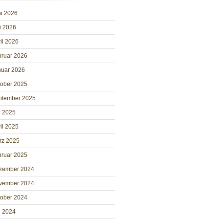
i 2026
i 2026
il 2026
bruar 2026
nuar 2026
tober 2025
ptember 2025
i 2025
il 2025
rz 2025
bruar 2025
zember 2024
vember 2024
tober 2024
i 2024