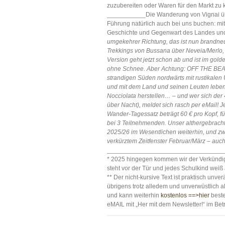
zuzubereiten oder Waren für den Markt zu 
___________Die Wanderung von Vignai übe
Führung natürlich auch bei uns buchen: mit
Geschichte und Gegenwart des Landes und 
umgekehrer Richtung, das ist nun brandneu*
Trekkings von Bussana über Neveia/Merlo,
Version geht jetzt schon ab und ist im gol
ohne Schnee. Aber Achtung: OFF THE BEAT
strandigen Süden nordwärts mit rustikalen 
und mit dem Land und seinen Leuten leben
Nocciolata herstellen… – und wer sich der
über Nacht), meldet sich rasch per eMail! J
Wander-Tagessatz beträgt 60 € pro Kopf, f
bei 3 Teilnehmenden. Unser althergebrach
2025/26 im Wesentlichen weiterhin, und zwa
verkürztem Zeitfenster Februar/März – auch
_________________________________
* 2025 hingegen kommen wir der Verkündigu
steht vor der Tür und jedes Schulkind weiß
** Der nicht-kursive Text ist praktisch un
übrigens trotz alledem und unverwüstlich all
und kann weiterhin
kostenlos ==>hier
beste
eMAIL mit „Her mit dem Newsletter!“ im Betr