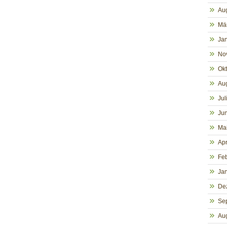
Au
Mä
Ja
No
Ok
Au
Jul
Jun
Ma
Apr
Fe
Ja
De
Se
Au