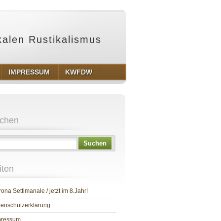
ikalen Rustikalismus
IMPRESSUM
KWFDW
chen
Suchen
iten
ona Settimanale / jetzt im 8.Jahr!
enschutzerklärung
pressum