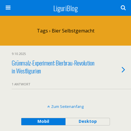
LiguriBlog
Tags › Bier Selbstgemacht
9.10.2025
Grünmalz-Experiment: Bierbrau-Revolution
in Westligurien
1 ANTWORT
Zum Seitenanfang
Mobil
Desktop