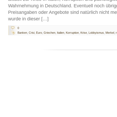
Wahrnehmung in Deutschland. Eventuell noch übrig
Preisangaben oder Angebote sind natürlich nicht meh
wurde in dieser […]
0
Banken
,
Crisi
,
Euro
,
Griechen
,
Italien
,
Korruption
,
Krise
,
Lobbyismus
,
Merkel
,
r