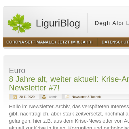
LiguriBlog
Degli Alpi 
CORONA SETTIMANALE / JETZT IM 8.JAHR!
DATENSCHU
Euro
8 Jahre alt, weiter aktuell: Krise-A
Newsletter #7!
20.11.2020
admin
Newsletter & Technix
Hallo im Newsletter-Archiv, das verspäteten Interess
gibt, nachträglich, aber stark zeitversetzt, nochmal 
gelangen; hier z.B. aus dem Krise-Newsletter von 
aktuell zur Krise in Italen, Korruption und pathologis