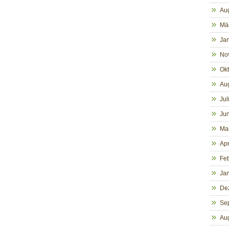
Au
Mä
Ja
No
Ok
Au
Jul
Jun
Ma
Apr
Fe
Ja
De
Se
Au