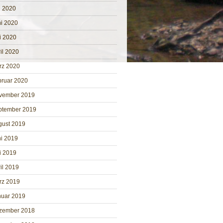
i 2020
i 2020
i 2020
il 2020
rz 2020
bruar 2020
vember 2019
ptember 2019
gust 2019
i 2019
i 2019
il 2019
rz 2019
nuar 2019
zember 2018