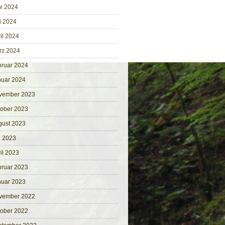
i 2024
i 2024
il 2024
rz 2024
bruar 2024
nuar 2024
vember 2023
tober 2023
gust 2023
i 2023
il 2023
bruar 2023
nuar 2023
vember 2022
tober 2022