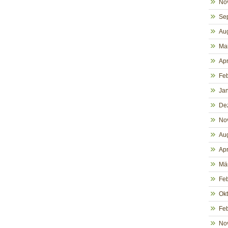
No
Se
Au
Ma
Apr
Fe
Ja
De
No
Au
Apr
Mä
Fe
Ok
Fe
No