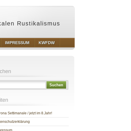
ikalen Rustikalismus
IMPRESSUM
KWFDW
chen
Suchen
iten
ona Settimanale / jetzt im 8.Jahr!
enschutzerklärung
pressum