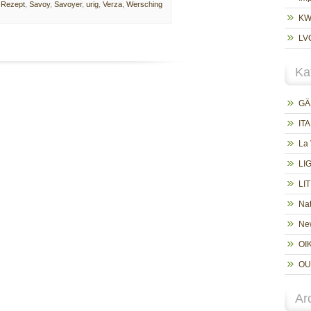
,
Rezept
,
Savoy
,
Savoyer
,
urig
,
Verza
,
Wersching
K
LV
Ka
GÄ
ITA
La
LI
LI
Nat
New
OI
OU
Ar