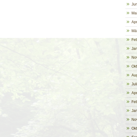
Jun
Ma
Apr
Mä
Fe
Ja
No
Ok
Au
Jul
Apr
Fe
Ja
No
Ok