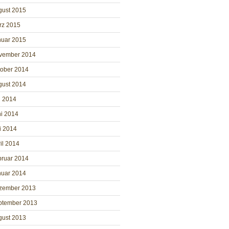
gust 2015
rz 2015
nuar 2015
vember 2014
tober 2014
gust 2014
i 2014
i 2014
i 2014
il 2014
bruar 2014
nuar 2014
zember 2013
ptember 2013
gust 2013