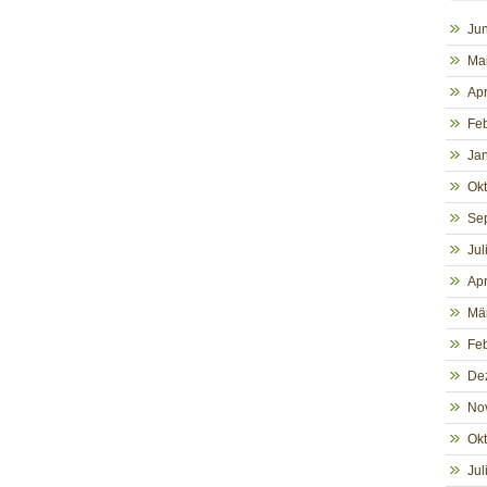
Jun
Ma
Apr
Fe
Ja
Ok
Se
Jul
Apr
Mä
Fe
De
No
Ok
Jul