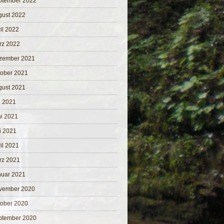
ptember 2022
gust 2022
il 2022
rz 2022
zember 2021
tober 2021
gust 2021
i 2021
i 2021
i 2021
il 2021
rz 2021
nuar 2021
vember 2020
tober 2020
ptember 2020