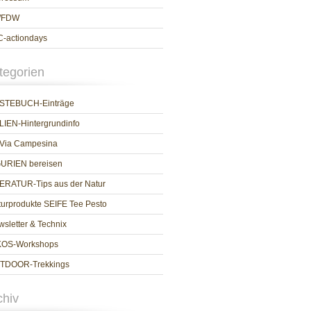
WFDW
C-actiondays
tegorien
STEBUCH-Einträge
LIEN-Hintergrundinfo
 Via Campesina
GURIEN bereisen
TERATUR-Tips aus der Natur
urprodukte SEIFE Tee Pesto
sletter & Technix
KOS-Workshops
TDOOR-Trekkings
chiv