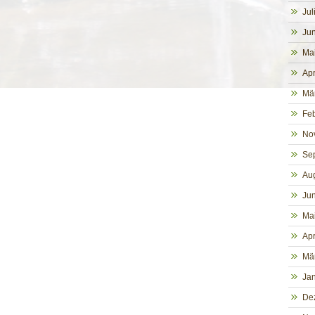
Jul
Jun
Ma
Apr
Mä
Fe
No
Se
Au
Jun
Ma
Apr
Mä
Ja
De