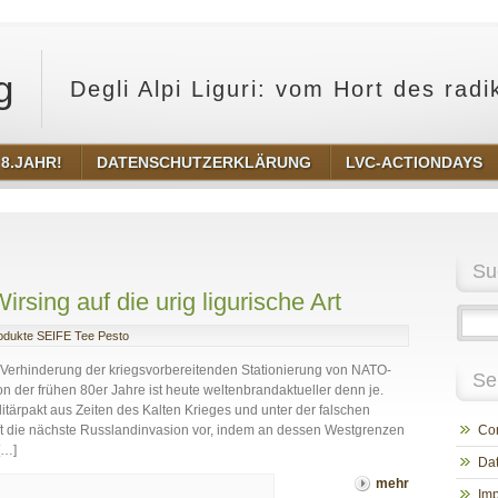
g
Degli Alpi Liguri: vom Hort des rad
8.JAHR!
DATENSCHUTZERKLÄRUNG
LVC-ACTIONDAYS
Su
ing auf die urig ligurische Art
odukte SEIFE Tee Pesto
r Verhinderung der kriegsvorbereitenden Stationierung von NATO-
Se
n der frühen 80er Jahre ist heute weltenbrandaktueller denn je.
itärpakt aus Zeiten des Kalten Krieges und unter der falschen
t die nächste Russlandinvasion vor, indem an dessen Westgrenzen
Cor
[…]
Dat
mehr
Im