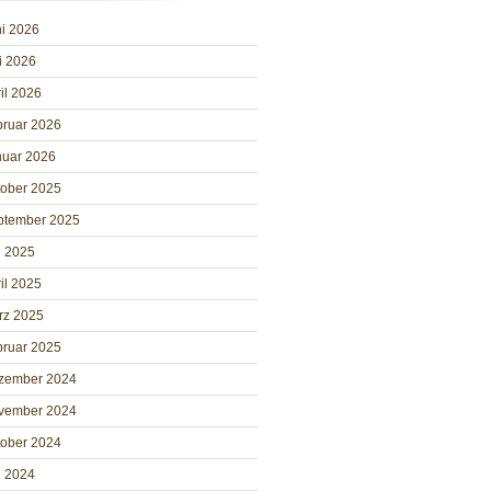
i 2026
i 2026
il 2026
bruar 2026
nuar 2026
tober 2025
ptember 2025
i 2025
il 2025
rz 2025
bruar 2025
zember 2024
vember 2024
tober 2024
i 2024