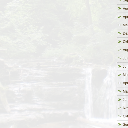
Se
Au
Apr
Mä
De
Ok
Au
Jul
Jun
Ma
Apr
Mä
Ja
No
Ok
Se