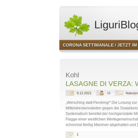
LiguriBlo
CORONA SETTIMANALE / JETZT IM 
Kohl
LASAGNE DI VERZA: Wirs
9.12.2021
Sil
Naturpr
„Wersching statt Pershing!“ Die Losung zu
Mittelstreckenraketen gegen die Sowjetunio
Systematisch bereitet der hochgerüstete Mil
Flagge einer westlichen Wertegemeinschaf
schonmal fleißig Manöver abgehalten und 
1