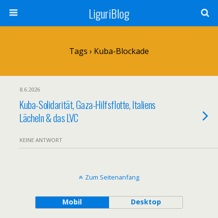
LiguriBlog
Tags › Kuba-Blockade
8.6.2026
Kuba-Solidarität, Gaza-Hilfsflotte, Italiens
Lächeln & das LVC
KEINE ANTWORT
Zum Seitenanfang
Mobil
Desktop