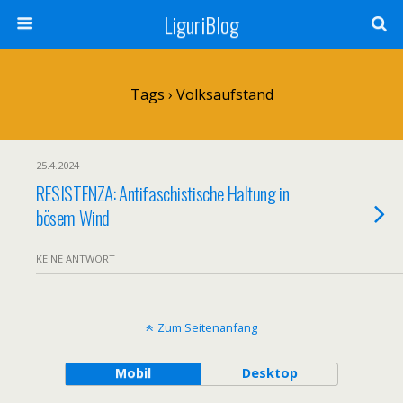
LiguriBlog
Tags › Volksaufstand
25.4.2024
RESISTENZA: Antifaschistische Haltung in
bösem Wind
KEINE ANTWORT
Zum Seitenanfang
Mobil
Desktop