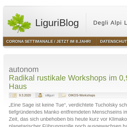
LiguriBlog
Degli Alpi 
CORONA SETTIMANALE / JETZT IM 8.JAHR!
DATENSCHU
autonom
Radikal rustikale Workshops im 0,
Haus
9.3.2020
silliguri
OIKOS-Workshops
„Eine Sage ist keine Tue“, verdichtete Tucholsky sc
tiefgründendes Manko entfremdeten Menschseins i
Zeit, das sich unbehoben bis heute kurz vor Klimako
planetarischer Führungsrolle noch ausgewachsen hat