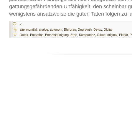
gattungsgefährdenden Unfähigkeit, den scheinbar 
wenigstens ansatzweise die guten Taten folgen zu 
2
altermondial
,
analog
,
autonom
,
Bierbrau
,
Degrowth
,
Detox
,
Digital
Detox
,
Empathie
,
Entschleunigung
,
Erde
,
Kompetenz
,
Oikos
,
original
,
Planet
,
P