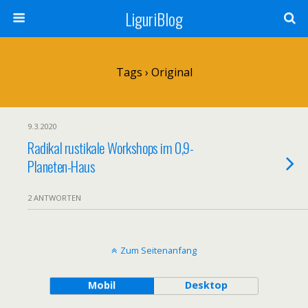
LiguriBlog
Tags › Original
9.3.2020
Radikal rustikale Workshops im 0,9-
Planeten-Haus
2 ANTWORTEN
Zum Seitenanfang
Mobil
Desktop