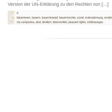
Version der UN-Erklärung zu den Rechten von […]
0
bäuerinnen
,
bauern
,
bauernkampf
,
bauernrechte
,
covid
,
erderwärmung
,
ernäh
via campesina
,
land
,
ländlich
,
lebensmittel
,
peasant rights
,
treibhausgas