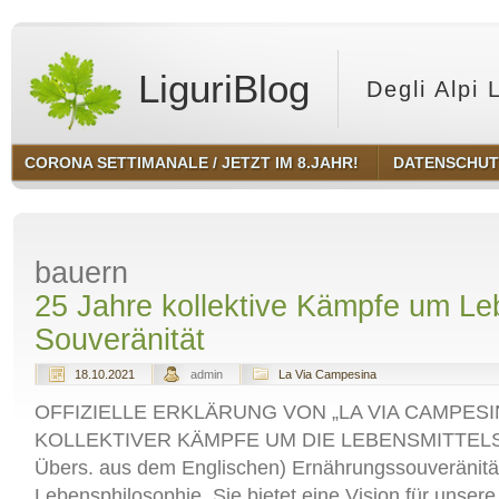
LiguriBlog
Degli Alpi 
CORONA SETTIMANALE / JETZT IM 8.JAHR!
DATENSCHU
bauern
25 Jahre kollektive Kämpfe um Le
Souveränität
18.10.2021
admin
La Via Campesina
OFFIZIELLE ERKLÄRUNG VON „LA VIA CAMPESI
KOLLEKTIVER KÄMPFE UM DIE LEBENSMITTELS
Übers. aus dem Englischen) Ernährungssouveränität
Lebensphilosophie. Sie bietet eine Vision für unse