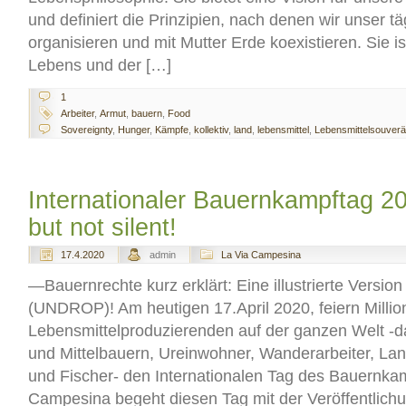
und definiert die Prinzipien, nach denen wir unser t
organisieren und mit Mutter Erde koexistieren. Sie is
Lebens und der […]
1
Arbeiter
,
Armut
,
bauern
,
Food
Sovereignty
,
Hunger
,
Kämpfe
,
kollektiv
,
land
,
lebensmittel
,
Lebensmittelsouverän
Internationaler Bauernkampftag 2
but not silent!
17.4.2020
admin
La Via Campesina
—Bauernrechte kurz erklärt: Eine illustrierte Versio
(UNDROP)! Am heutigen 17.April 2020, feiern Milli
Lebensmittelproduzierenden auf der ganzen Welt -da
und Mittelbauern, Ureinwohner, Wanderarbeiter, Land
und Fischer- den Internationalen Tag des Bauernka
Campesina begeht diesen Tag mit der Veröffentlichung