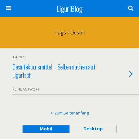
LiguriBlog
Tags › Destill
1.4.2020
Desinfektionsmittel – Selbermachen auf
Ligurisch:
KEINE ANTWORT
Zum Seitenanfang
Mobil
Desktop