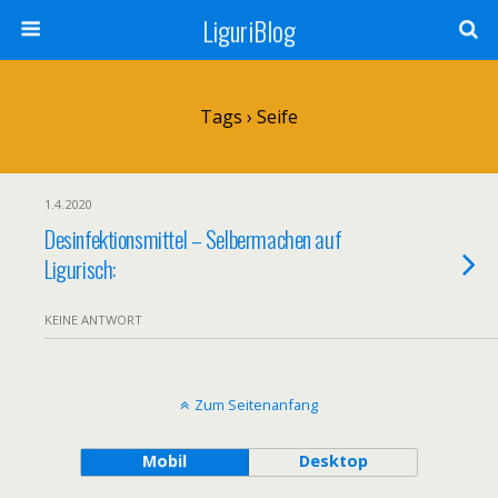
LiguriBlog
Tags › Seife
1.4.2020
Desinfektionsmittel – Selbermachen auf
Ligurisch:
KEINE ANTWORT
Zum Seitenanfang
Mobil
Desktop