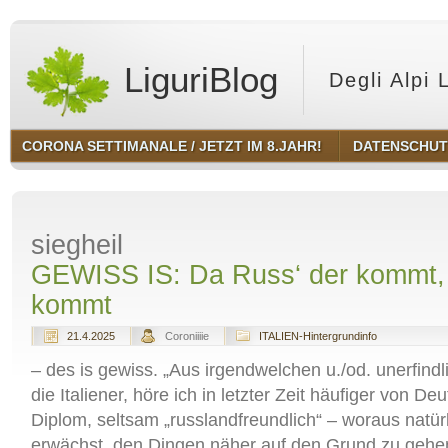
LiguriBlog
Degli Alpi 
CORONA SETTIMANALE / JETZT IM 8.JAHR!
DATENSCHU
siegheil
GEWISS IS: Da Russ‘ der kommt, 
kommt
21.4.2025
Coroniiiie
ITALIEN-Hintergrundinfo
– des is gewiss. „Aus irgendwelchen u./od. unerfin
die Italiener, höre ich in letzter Zeit häufiger von Deu
Diplom, seltsam „russlandfreundlich“ – woraus natür
erwächst, den Dingen näher auf den Grund zu gehe