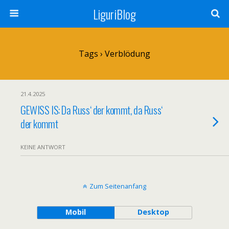
LiguriBlog
Tags › Verblödung
21.4.2025
GEWISS IS: Da Russ‘ der kommt, da Russ‘
der kommt
KEINE ANTWORT
Zum Seitenanfang
Mobil
Desktop